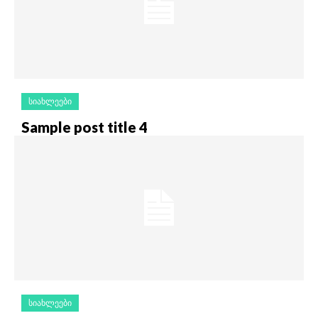
ᲡᲘᲐᲮᲚᲔᲔᲑᲘ
Sample post title 4
ᲡᲘᲐᲮᲚᲔᲔᲑᲘ