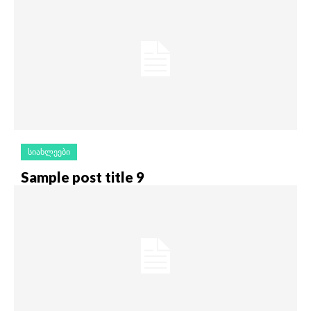
ᲡᲘᲐᲮᲚᲔᲔᲑᲘ
Sample post title 9