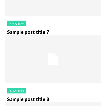
ᲡᲘᲐᲮᲚᲔᲔᲑᲘ
Sample post title 7
ᲡᲘᲐᲮᲚᲔᲔᲑᲘ
Sample post title 8