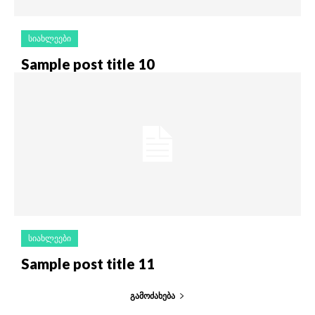
ᲡᲘᲐᲮᲚᲔᲔᲑᲘ
Sample post title 10
ᲡᲘᲐᲮᲚᲔᲔᲑᲘ
Sample post title 11
ᲒᲐᲛᲝᲫᲐᲮᲔᲑᲐ