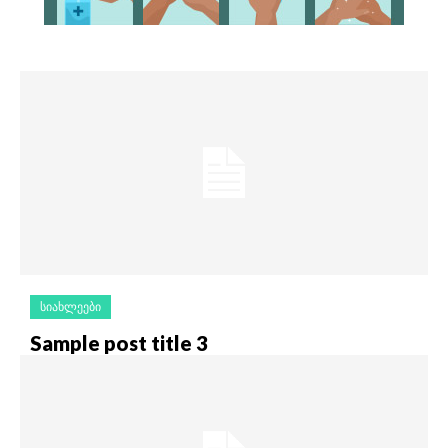
ᲡᲘᲐᲮᲚᲔᲔᲑᲘ
Sample post title 3