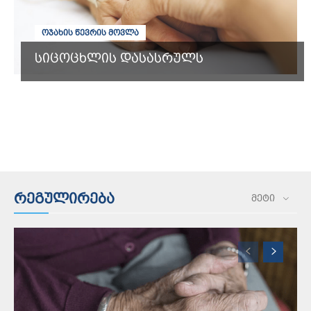
ᲝᲯᲐᲮᲘᲡ ᲬᲔᲕᲠᲘᲡ ᲛᲝᲕᲚᲐ
სიცოცხლის დასასრულს
რეგულირება
ᲛᲔᲢᲘ