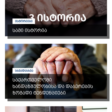
ᲘᲡᲢᲝᲠᲘᲔᲑᲘ
სამი ისტორია
ᲡᲮᲕᲐᲓᲐᲡᲮᲕᲐ
საქართველოში
ხანდაზმულობისა და დაბერების
ზოგადი ტენდენციები