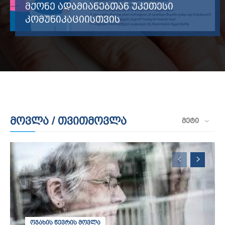
მქონე ადამიანებთან უკეთესი
კომუნიკაციისთვის
მოვლა / თვითმოვლა
ᲛᲔᲢᲘ
ᲝᲯᲐᲮᲘᲡ ᲬᲔᲕᲠᲘᲡ ᲛᲝᲕᲚᲐ