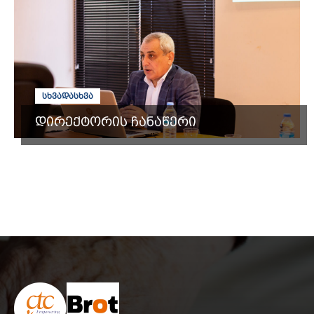
ᲡᲮᲕᲐᲓᲐᲡᲮᲕᲐ
დირექტორის ჩანაწერი