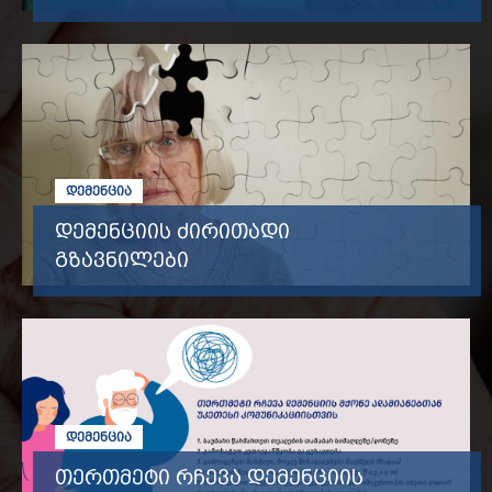
ᲓᲔᲛᲔᲜᲪᲘᲐ
დემენციის ძირითადი
გზავნილები
ᲓᲔᲛᲔᲜᲪᲘᲐ
თერთმეტი რჩევა დემენციის