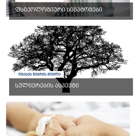
ფსიქოლოგიური სიმპტომები
ᲝᲯᲐᲮᲘᲡ ᲬᲔᲕᲠᲘᲡ ᲛᲝᲕᲚᲐ
სულიერების ასპექტი