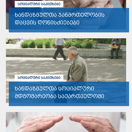
ᲡᲝᲪᲘᲐᲚᲣᲠᲘ ᲡᲐᲙᲘᲗᲮᲔᲑᲘ
ხანდაზმულთა ჯანმრთელობის
დაცვის ღონისძიებები
ᲡᲝᲪᲘᲐᲚᲣᲠᲘ ᲡᲐᲙᲘᲗᲮᲔᲑᲘ
ხანდაზმულთა სოციალური
მდგომარეობა საქართველოში