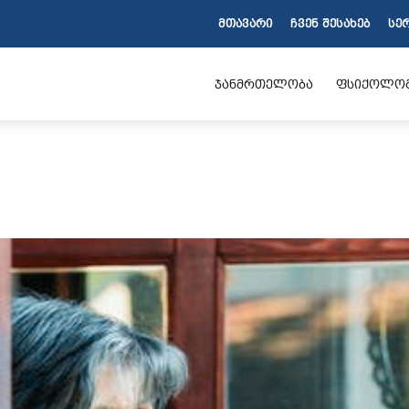
ᲛᲗᲐᲕᲐᲠᲘ
ᲩᲕᲔᲜ ᲨᲔᲡᲐᲮᲔᲑ
ᲡᲔ
ჯანმრთელობა
ფსიქოლო