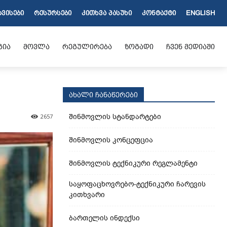
ᲠᲕᲘᲡᲔᲑᲘ
ᲠᲔᲡᲣᲠᲡᲔᲑᲘ
ᲙᲘᲗᲮᲕᲐ ᲞᲐᲡᲣᲮᲘ
ᲙᲝᲜᲢᲐᲥᲢᲘ
ENGLISH
გია
მოვლა
რეგულირება
ზოგადი
ჩვენ მედიაში
ახალი ჩანაწერები
შინმოვლის სტანდარტები
2657
შინმოვლის კონცეფცია
შინმოვლის ტექნიკური რეგლამენტი
საყოფაცხოვრებო-ტექნიკური ჩარევის
კითხვარი
ბართელის ინდექსი