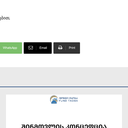
ებით;
WhatsApp
Email
Print