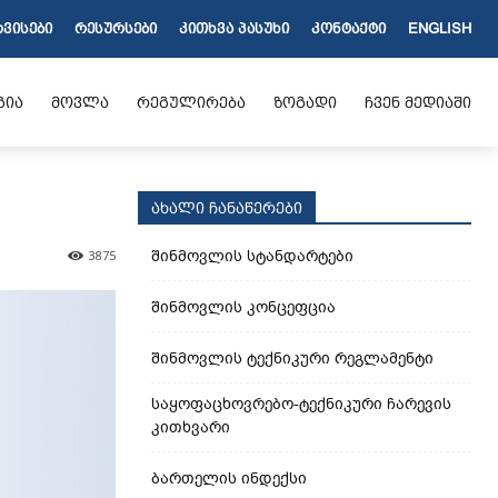
ᲠᲕᲘᲡᲔᲑᲘ
ᲠᲔᲡᲣᲠᲡᲔᲑᲘ
ᲙᲘᲗᲮᲕᲐ ᲞᲐᲡᲣᲮᲘ
ᲙᲝᲜᲢᲐᲥᲢᲘ
ENGLISH
გია
მოვლა
რეგულირება
ზოგადი
ჩვენ მედიაში
ახალი ჩანაწერები
შინმოვლის სტანდარტები
3875
შინმოვლის კონცეფცია
შინმოვლის ტექნიკური რეგლამენტი
საყოფაცხოვრებო-ტექნიკური ჩარევის
კითხვარი
ბართელის ინდექსი