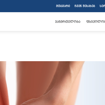
ᲛᲗᲐᲕᲐᲠᲘ
ᲩᲕᲔᲜ ᲨᲔᲡᲐᲮᲔᲑ
ᲡᲔ
ჯანმრთელობა
ფსიქოლო