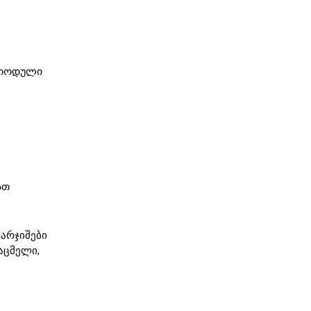
რიოდული
ათ
ვარჯიშები
აცმელი,