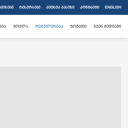
ᲠᲕᲘᲡᲔᲑᲘ
ᲠᲔᲡᲣᲠᲡᲔᲑᲘ
ᲙᲘᲗᲮᲕᲐ ᲞᲐᲡᲣᲮᲘ
ᲙᲝᲜᲢᲐᲥᲢᲘ
ENGLISH
გია
მოვლა
რეგულირება
ზოგადი
ჩვენ მედიაში