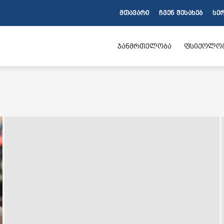
ᲛᲗᲐᲕᲐᲠᲘ
ᲩᲕᲔᲜ ᲨᲔᲡᲐᲮᲔᲑ
ᲡᲔ
ჯანმრთელობა
ფსიქოლო