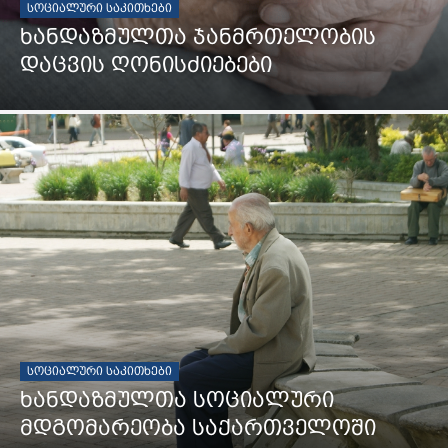
ᲡᲝᲪᲘᲐᲚᲣᲠᲘ ᲡᲐᲙᲘᲗᲮᲔᲑᲘ
ხანდაზმულთა ჯანმრთელობის
დაცვის ღონისძიებები
ᲡᲝᲪᲘᲐᲚᲣᲠᲘ ᲡᲐᲙᲘᲗᲮᲔᲑᲘ
ხანდაზმულთა სოციალური
მდგომარეობა საქართველოში