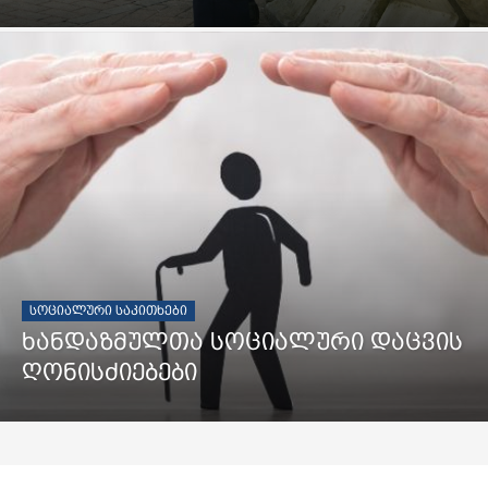
ᲡᲝᲪᲘᲐᲚᲣᲠᲘ ᲡᲐᲙᲘᲗᲮᲔᲑᲘ
ხანდაზმულთა სოციალური დაცვის
ღონისძიებები